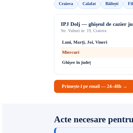
Craiova
Calafat
Băilești
Fil
IPJ Dolj — ghișeul de cazier ju
Str. Vulturi nr. 19, Craiova
Luni, Marți, Joi, Vineri
Miercuri
Ghișee în județ
Primește-l pe email — 24–48h →
Acte necesare pentru