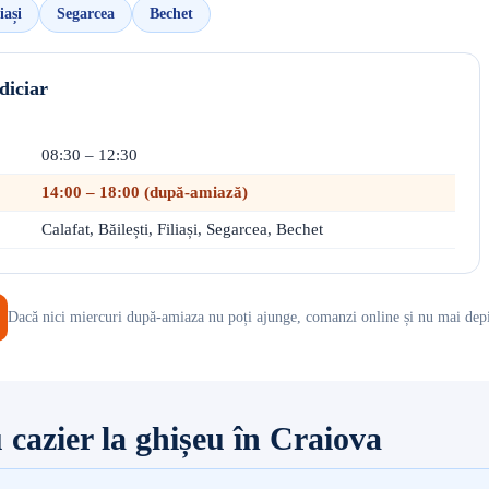
iași
Segarcea
Bechet
diciar
08:30 – 12:30
14:00 – 18:00 (după-amiază)
Calafat, Băilești, Filiași, Segarcea, Bechet
Dacă nici miercuri după-amiaza nu poți ajunge, comanzi online și nu mai depi
 cazier la ghișeu în Craiova