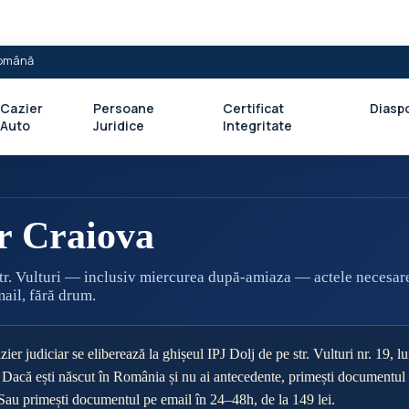
 Română
Cazier
Persoane
Certificat
Diasp
Auto
Juridice
Integritate
r Craiova
str. Vulturi — inclusiv miercurea după-amiaza — actele necesare
mail, fără drum.
zier judiciar se eliberează la ghișeul IPJ Dolj de pe str. Vulturi nr. 19, lu
Dacă ești născut în România și nu ai antecedente, primești documentul p
și. Sau primești documentul pe email în 24–48h, de la 149 lei.