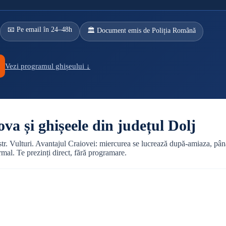
📧 Pe email în 24–48h
🏛️ Document emis de Poliția Română
Vezi programul ghișeului ↓
va și ghișeele din județul Dolj
str. Vulturi. Avantajul Craiovei: miercurea se lucrează după-amiaza, pâ
mal. Te prezinți direct, fără programare.