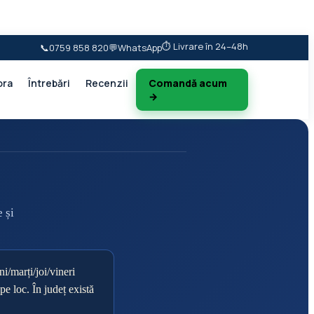
⏱️ Livrare în 24–48h
📞
0759 858 820
💬
WhatsApp
ora
Întrebări
Recenzii
Comandă acum
→
 și
ni/marți/joi/vineri
e loc. În județ există