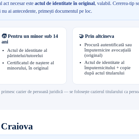
ul act necesar este
actul de identitate în original
, valabil. Cererea-tip 
i nu ai antecedente, primești documentul pe loc.
🧒 Pentru un minor sub 14
🤝 Prin altcineva
ani
Procură autentificată sau
împuternicire avocațială
Actul de identitate al
(original)
părintelui/tutorelui
Actul de identitate al
Certificatul de naștere al
împuternicitului + copie
minorului, în original
după actul titularului
 primesc cazier de persoană juridică — se folosește cazierul titularului ca perso
n Craiova