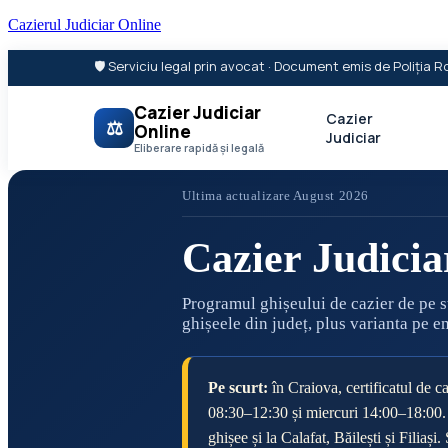
Cazierul Judiciar Online
🛡️ Serviciu legal prin avocat · Document emis de Poliția
Cazier Judiciar
Cazier
⚖
Online
Judiciar
Eliberare rapidă și legală
Ultima actualizare August 2026
Cazier Judicia
Programul ghișeului de cazier de pe 
ghișeele din județ, plus varianta pe e
Pe scurt:
în Craiova, certificatul de ca
08:30–12:30 și miercuri 14:00–18:00. 
ghișee și la Calafat, Băilești și Filia