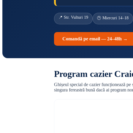
📍 Str. Vulturi 19
🕒 Miercuri 14–18
Comandă pe email — 24–48h →
Program cazier Craio
Ghișeul special de cazier funcționează pe 
singura fereastră bună dacă ai program nor