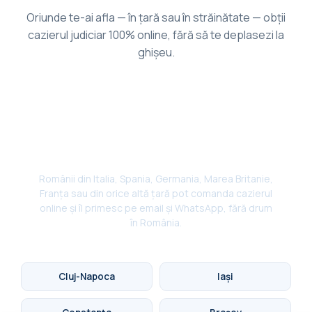
Oriunde te-ai afla — în țară sau în străinătate — obții
cazierul judiciar 100% online, fără să te deplasezi la
ghișeu.
✈️
Cazier judiciar pentru românii din
diaspora
Românii din Italia, Spania, Germania, Marea Britanie,
Franța sau din orice altă țară pot comanda cazierul
online și îl primesc pe email și WhatsApp, fără drum
în România.
Cluj-Napoca
Iași