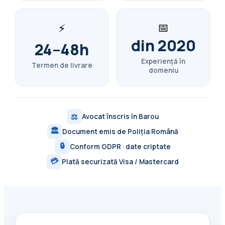
📅
⚡
din 2020
24–48h
Experiență în
Termen de livrare
domeniu
⚖️
Avocat înscris în Barou
🏛️
Document emis de Poliția Română
🔒
Conform GDPR · date criptate
💳
Plată securizată Visa / Mastercard