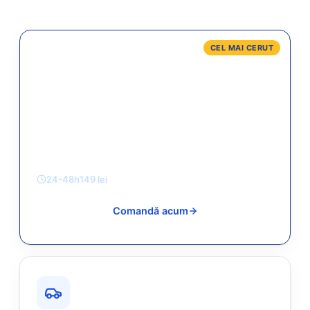
CEL MAI CERUT
Cazier judiciar (persoană fizică)
Documentul oficial cerut pentru angajare, școală de
șoferi, cetățenie, adopție sau studii. Eliberat de
Ministerul Justiției.
24-48h
149 lei
Comandă acum