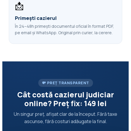
📩
Primești cazierul
În 24–48h primești documentul oficial în format PDF,
pe email și WhatsApp. Original prin curier, la cerere.
💸 PREȚ TRANSPARENT
Cât costă cazierul judiciar
online? Preț fix: 149 lei
Un singur preț, afișat clar de la început. Fără taxe
ascunse, fără costuri adăugate la final.