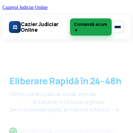
Cazierul Judiciar Online
Cazier Judiciar
Comandă acum
⚖
Online
→
⚖ Serviciu prin avocat autorizat · 100% online
Cazier Judiciar Online –
Eliberare Rapidă în 24–48h
Obține cazierul judiciar oficial, emis de
Poliția
Română
, fără drumuri și fără cozi la ghișeu.
Serviciu complet digital, prin avocat autorizat — la
doar 149 lei, totul inclus
.
Document oficial, valabil 6 luni în toată România
✓