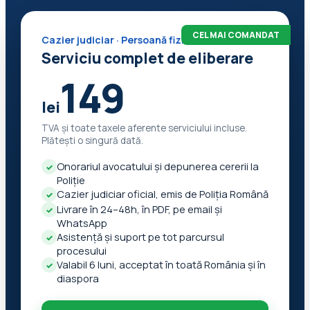
CEL MAI COMANDAT
Cazier judiciar · Persoană fizică
Serviciu complet de eliberare
149
lei
TVA și toate taxele aferente serviciului incluse.
Plătești o singură dată.
Onorariul avocatului și depunerea cererii la
✓
Poliție
Cazier judiciar oficial, emis de Poliția Română
✓
Livrare în 24–48h, în PDF, pe email și
✓
WhatsApp
Asistență și suport pe tot parcursul
✓
procesului
Valabil 6 luni, acceptat în toată România și în
✓
diaspora