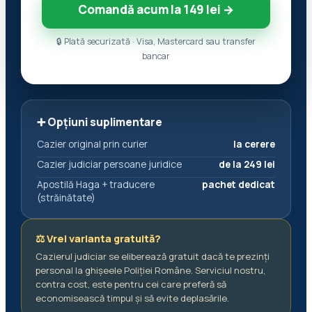
Comandă acum la 149 lei →
🔒 Plată securizată · Visa, Mastercard sau transfer
bancar
➕ Opțiuni suplimentare
Cazier original prin curier
la cerere
Cazier judiciar persoane juridice
de la 249 lei
Apostilă Haga + traducere
pachet dedicat
(străinătate)
⚖️ Vrei varianta gratuită?
Cazierul judiciar se eliberează gratuit dacă te prezinți
personal la ghișeele Poliției Române. Serviciul nostru,
contra cost, este pentru cei care preferă să
economisească timpul și să evite deplasările.