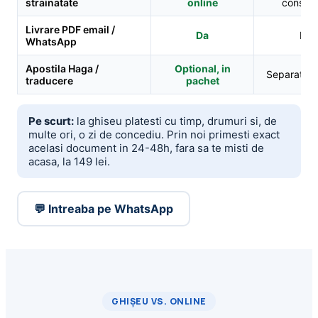
strainatate
online
consula
Livrare PDF email /
Da
Nu
WhatsApp
Apostila Haga /
Optional, in
Separat, al
traducere
pachet
Pe scurt:
la ghiseu platesti cu timp, drumuri si, de
multe ori, o zi de concediu. Prin noi primesti exact
acelasi document in 24-48h, fara sa te misti de
acasa, la 149 lei.
💬 Intreaba pe WhatsApp
GHIȘEU VS. ONLINE