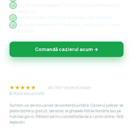
Acceptat la angajare, firme, licitații, cetățenie și în
✓
diaspora
Preț fix 149 lei – fără taxe ascunse, fără surprize
✓
Îl primești pe email și WhatsApp; original prin curier,
✓
la cerere
Comandă cazierul acum →
💬 Întreabă pe WhatsApp
★★★★★
4.9/5
din 150+ recenzii reale
•
🔒 Plată securizată
Suntem un serviciu privat de asistență juridică. Cazierul judiciar se
poate obține și gratuit, personal, la ghișeele Poliției Române sau pe
hub.mai.gov.ro. Plătești pentru comoditatea de a-l primi online, fără
deplasări.