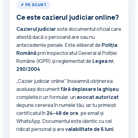
📌 PE SCURT
Ce este cazierul judiciar online?
Cazierul judiciar
este documentul oficial care
atestă dacă o persoană are sau nu
antecedente penale. Este eliberat de
Poliția
Română
prin Inspectoratul General al Poliției
Române (IGPR) și reglementat de
Legea nr.
290/2004
.
„Cazier judiciar online" înseamnă obținerea
aceluiași document
fără deplasare la ghișeu
:
completezi un formular, un
avocat autorizat
depune cererea în numele tău, iar tu primești
certificatul în
24–48 de ore
, pe email și
WhatsApp. Documentul este identic cu cel
ridicat personal și are
valabilitate de 6 luni
.