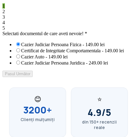
1
2
3
4
5
Selectati documentul de care aveti nevoie!
*
Cazier Judiciar Persoana Fizica -
149.00 lei
Certificat de Integritate Comportamentala -
149.00 lei
Cazier Auto -
149.00 lei
Cazier Judiciar Persoana Juridica -
249.00 lei
Pasul Următor
😊
⭐
3200+
4.9/5
Clienți mulțumiți
din 150+ recenzii
reale