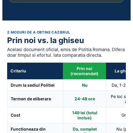
2 MODURI DE A OBTINE CAZIERUL
Prin noi vs. la ghiseu
Acelasi document oficial, emis de Politia Romana. Difera
doar timpul si efortul. Iata comparatia directa.
Prin noi
Criteriu
La ghiseu
(recomandat)
Drum la sediul Politiei
Nu
Da, 1-2 dep
Pe loc sau
Termen de eliberare
24-48 ore
zile
149 lei (totul
Cost
Gratui
inclus)
Functioneaza din
Da, complet
Nu (pro