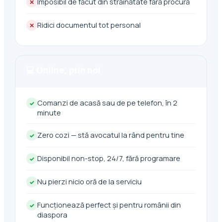
Imposibil de făcut din străinătate fără procură
✕
Ridici documentul tot personal
✕
💻 Online, prin noi
Comanzi de acasă sau de pe telefon, în 2
✓
minute
Zero cozi — stă avocatul la rând pentru tine
✓
Disponibil non-stop, 24/7, fără programare
✓
Nu pierzi nicio oră de la serviciu
✓
Funcționează perfect și pentru românii din
✓
diaspora